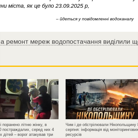
и міста, як це було 23.09.2025 р,
– йдеться у повідомленні водоканалу
 на ремонт мереж водопостачання виділили щ
і поранено літню жінку, в
Чим і де обстрілювали Нікопольщину 
0 постраждалих, серед них 4
серпня: інформація від моніторингови
 дітей – ворог атакував три
ресурсів