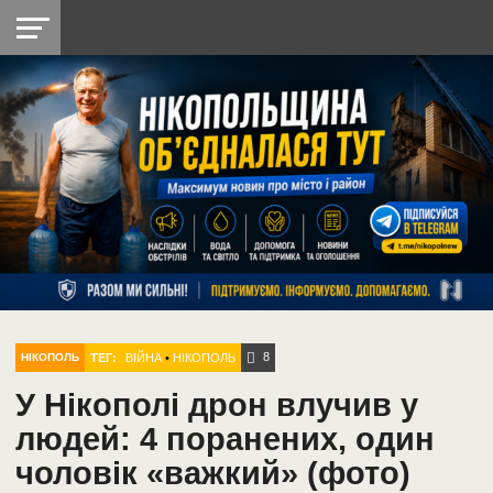
НІКОПОЛЬ
РАДІО
РАЙОН
СІЧЕСЛАВСЬКА
УКРАЇНА
РЕТРО
ЛАЙТ
УКРАЇНА
ДОПОМОГА
НІКОПОЛЬ
8
ТЕГ:
ВІЙНА
•
НІКОПОЛЬ
НІКОПОЛЬ
У Нікополі дрон влучив у
людей: 4 поранених, один
чоловік «важкий» (фото)