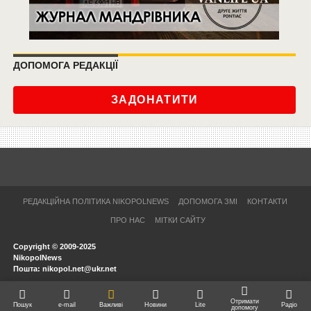
ДОПОМОГА РЕДАКЦІЇ
ЗАДОНАТИТИ
РЕДАКЦІЙНА ПОЛІТИКА NIKOPOLNEWS
ДОПОМОГА ЗМІ
КОНТАКТИ
ПРО НАС
МІТКИ САЙТУ
Copyright © 2009-2025
NikopolNews
Пошта: nikopol.net@ukr.net
Отримати
Пошук
e-mail
Важливі
Новини
Lite
Радіо
допомогу