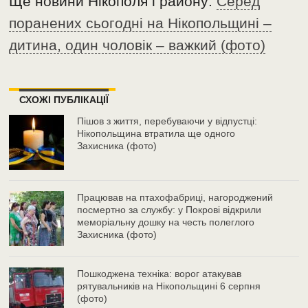
Ще новини Нікополя і району:
Серед
поранених сьогодні на Нікопольщині –
дитина, один чоловік – важкий (фото)
СХОЖІ ПУБЛІКАЦІЇ
Пішов з життя, перебуваючи у відпустці:
Нікопольщина втратила ще одного
Захисника (фото)
Працював на птахофабриці, нагороджений
посмертно за службу: у Покрові відкрили
меморіальну дошку на честь полеглого
Захисника (фото)
Пошкоджена техніка: ворог атакував
рятувальників на Нікопольщині 6 серпня
(фото)