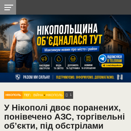
НІКОПОЛЬ
РАДІО
РАЙОН
СІЧЕСЛАВСЬКА
УКРАЇНА
РЕТРО
ЛАЙТ
УКРАЇНА
ДОПОМОГА
НІКОПОЛЬ
1
ТЕГ:
ВІЙНА
•
НІКОПОЛЬ
НІКОПОЛЬ
У Нікополі двоє поранених,
понівечено АЗС, торгівельні
об’єкти, під обстрілами