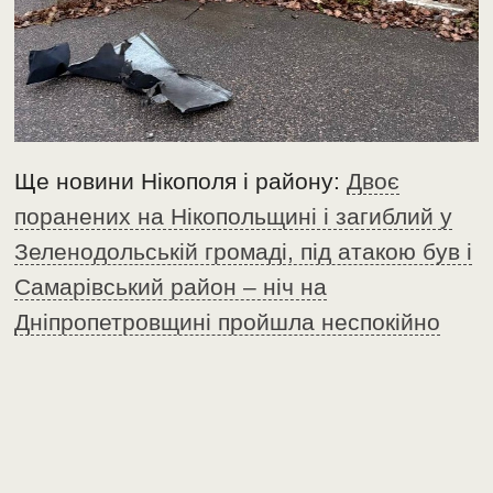
Ще новини Нікополя і району:
Двоє
поранених на Нікопольщині і загиблий у
Зеленодольській громаді, під атакою був і
Самарівський район – ніч на
Дніпропетровщині пройшла неспокійно