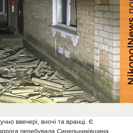
гучно ввечері, вночі та вранці. Є
 ворога перебувала Синельниківщина.