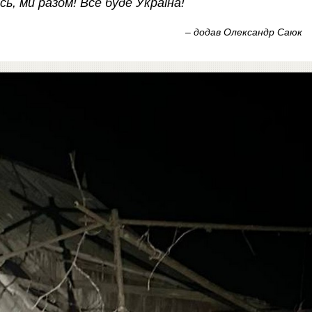
сь, ми разом! Все буде Україна!
– додав Олександр Саюк