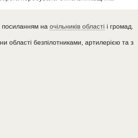
з посиланням на
очільників області
і громад.
они області безпілотниками, артилерією та з