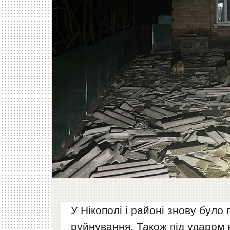
У Нікополі і районі знову було 
руйнування. Також під ударом