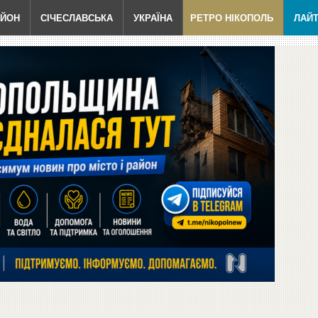
АЙОН
СІЧЕСЛАВСЬКА
УКРАЇНА
РЕТРО НІКОПОЛЬ
ЛАЙ