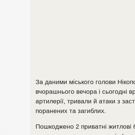
За даними міського голови Ніко
вчорашнього вечора і сьогодні вр
артилерії, тривали й атаки з за
поранених та загиблих.
Пошкоджено 2 приватні житлові бу