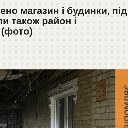
ено магазин і будинки, під
и також район і
(фото)