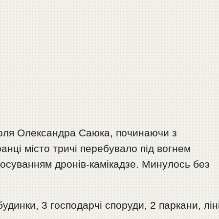
поля Олександра Саюка, починаючи з
анці місто тричі перебувало під вогнем
стосуванням дронів-камікадзе. Минулось без
динки, 3 господарчі споруди, 2 паркани, ліні