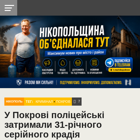
НІКОПОЛЬ
РАДІО
РАЙОН
СІЧЕСЛАВСЬКА
УКРАЇНА
РЕТРО
ЛАЙТ
УКРАЇНА
ДОПОМОГА
НІКОПОЛЬ
7
ТЕГ:
КРИМІНАЛ
•
ПОКРОВ
НІКОПОЛЬ
У Покрові поліцейські
затримали 31-річного
серійного крадія