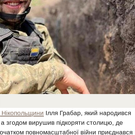
 Нікопольщини
Ілля Грабар, який народився
і, а згодом вирушив підкоряти столицю, де
з початком повномасштабної війни приєднався