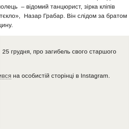
полець – відомий танцюрист, зірка кліпів
тєкло», Назар Грабар. Він слідом за братом
щину.
, 25 грудня, про загибель свого старшого
ився
на особистій сторінці в Instagram.