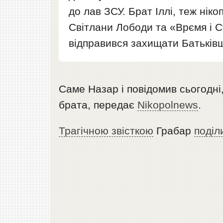
до лав ЗСУ. Брат Іллі, теж ніко
Світлани Лободи та «Врємя і С
відправився захищати Батьків
Саме Назар і повідомив сьогодні
брата, передає
Nikopolnews
.
Трагічною звісткою
Грабар
поділ