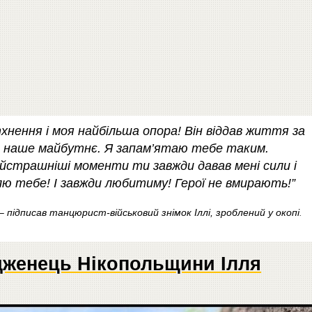
тхнення і моя найбільша опора! Він віддав життя за
ну, наше майбутнє. Я запам’ятаю тебе таким.
йстрашніші моменти ти завжди давав мені сили і
блю тебе! І завжди любитиму! Герої не вмирають!”
– підписав танцюрист-військовий знімок Іллі, зроблений у окопі
.
дженець Нікопольщини Ілля