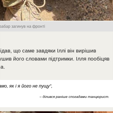
рабар загинув на фронті
дав, що саме завдяки Іллі він вирішив
ушив його словами підтримки. Ілля пообіцяв
а.
мо, як і я його не пущу”,
– ділився раніше спогадами танцюрист.