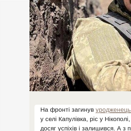
На фронті загинув
уродженець
у селі Капулівка, ріс у Нікопол
досяг успіхів і залишився. А 