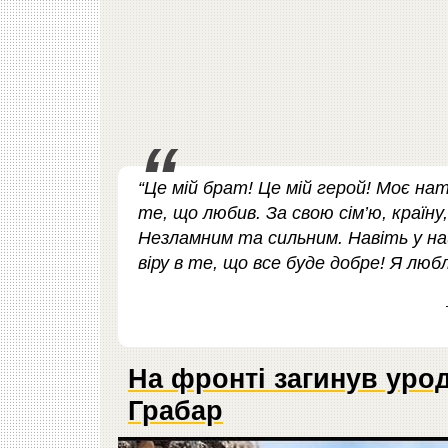
“Це мій брат! Це мій герой! Моє на
те, що любив. За свою сім’ю, краї
Незламним та сильним. Навіть у на
віру в те, що все буде добре! Я лю
На фронті загинув уро
Грабар