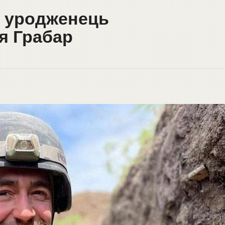
в уродженець
я Грабар