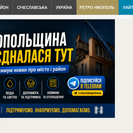
АЙОН
СІЧЕСЛАВСЬКА
УКРАЇНА
РЕТРО НІКОПОЛЬ
ЛАЙ