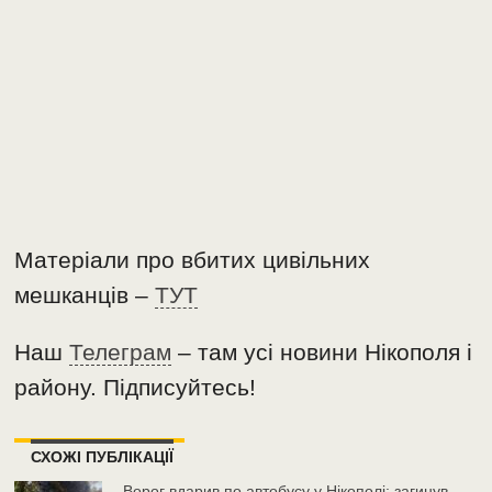
Матеріали про вбитих цивільних
мешканців –
ТУТ
Наш
Телеграм
– там усі новини Нікополя і
району. Підписуйтесь!
СХОЖІ ПУБЛІКАЦІЇ
Ворог вдарив по автобусу у Нікополі: загинув