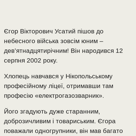
Єгор Вікторович Усатий пішов до
небесного війська зовсім юним –
дев’ятнадцятирічним! Він народився 12
серпня 2002 року.
Хлопець навчався у Нікопольському
професійному ліцеї, отримавши там
професію «електрогазозварник».
Його згадують дуже старанним,
доброзичливим і товариським. Єгора
поважали одногрупники, він мав багато