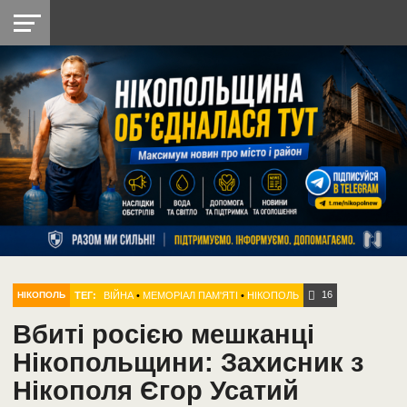
НІКОПОЛЬ
РАДІО
РАЙОН
СІЧЕСЛАВСЬКА
УКРАЇНА
РЕТРО
ЛАЙТ
УКРАЇНА
ДОПОМОГА
НІКОПОЛЬ
16
ТЕГ:
ВІЙНА
•
МЕМОРІАЛ ПАМ'ЯТІ
•
НІКОПОЛЬ
НІКОПОЛЬ
Вбиті росією мешканці
Нікопольщини: Захисник з
Нікополя Єгор Усатий