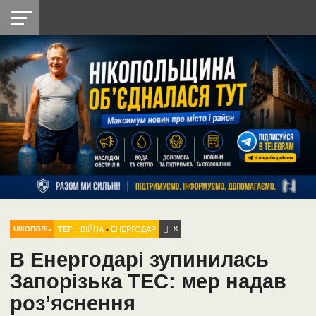
НІКОПОЛЬ
РАДІО
РАЙОН
СІЧЕСЛАВСЬКА
УКРАЇНА
РЕТРО
ЛАЙТ
УКРАЇНА
ДОПОМОГА
НІКОПОЛЬ
8
ТЕГ:
ВІЙНА
•
ЕНЕРГОДАР
НІКОПОЛЬ
В Енергодарі зупинилась
Запорізька ТЕС: мер надав
роз’яснення