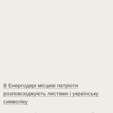
В Енергодарі місцеві патріоти
розповсюджують листівки і українську
символіку