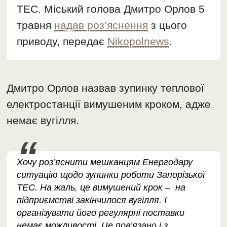
ТЕС. Міський голова Дмитро Орлов 5
травня
надав роз’яснення
з цього
приводу, передає
Nikopolnews
.
Дмитро Орлов назвав зупинку теплової
електростанції вимушеним кроком, адже
немає вугілля.
Хочу роз’яснити мешканцям Енергодару
ситуацію щодо зупинки роботи Запорізької
ТЕС. На жаль, це вимушений крок – на
підприємстві закінчилося вугілля. І
організувати його регулярні поставки
немає можливості. Це пов’язано і з