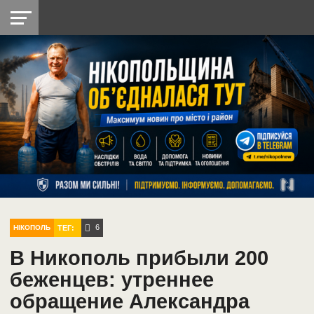
НІКОПОЛЬ
РАДІО
РАЙОН
СІЧЕСЛАВСЬКА
УКРАЇНА
РЕТРО
ЛАЙТ
УКРАЇНА
ДОПОМОГА
НІКОПОЛЬ
6
ТЕГ:
НІКОПОЛЬ
В Никополь прибыли 200
беженцев: утреннее
обращение Александра