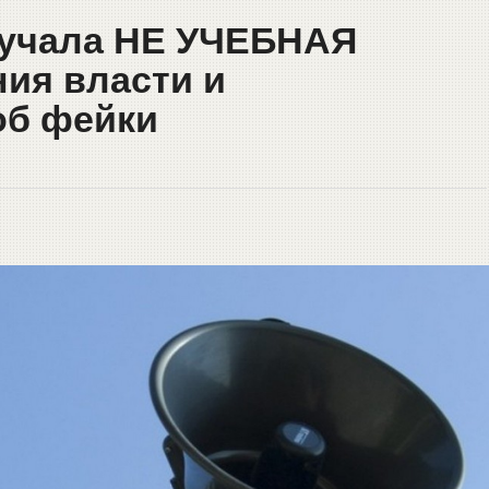
вучала НЕ УЧЕБНАЯ
ния власти и
об фейки