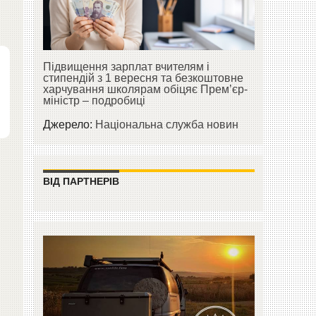
Підвищення зарплат вчителям і
стипендій з 1 вересня та безкоштовне
харчування школярам обіцяє Прем’єр-
міністр – подробиці
Джерело:
Національна служба новин
ВІД ПАРТНЕРІВ