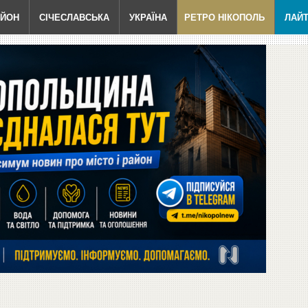
АЙОН
СІЧЕСЛАВСЬКА
УКРАЇНА
РЕТРО НІКОПОЛЬ
ЛАЙ