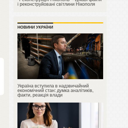
і реконструйовані світлини Нікополя
НОВИНИ УКРАЇНИ
Україна вступила в надзвичайний
економічний стан: думка аналітиків,
факти, реакція влади