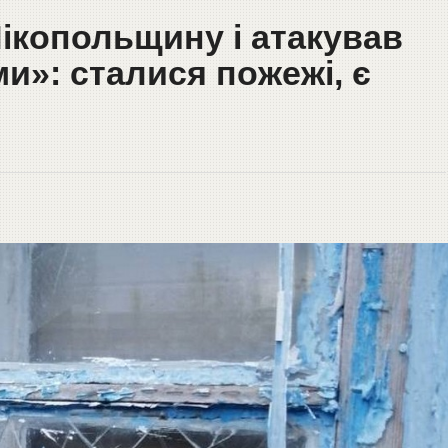
ікопольщину і атакував
и»: сталися пожежі, є