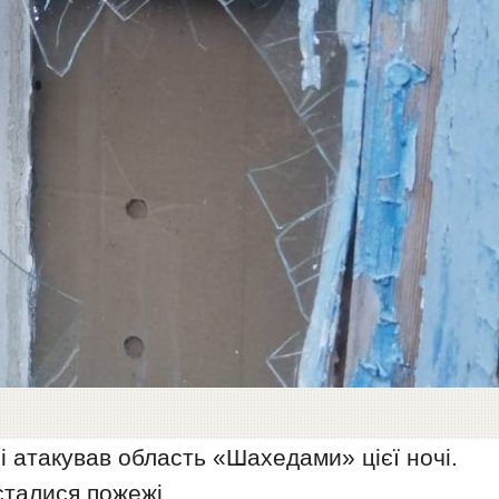
і атакував область «Шахедами» цієї ночі.
сталися пожежі.