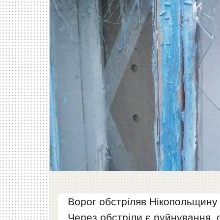
Ворог обстріляв Нікопольщину 
Через обстріли є руйнування, 