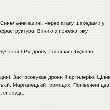
о Синельниківщині. Через атаку шахедами у
фраструктура. Виникла пожежа, яку
влучання FPV-дрону зайнялась будівля.
щині. Застосовував дрони й артилерію. Ціли
ській, Марганецькій громадах. Понівечені два
а споруда.