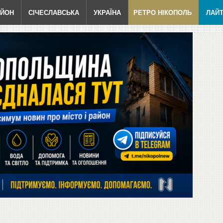
АЙОН
СІЧЕСЛАВСЬКА
УКРАЇНА
РЕТРО НІКОПОЛЬ
ЛАЙ