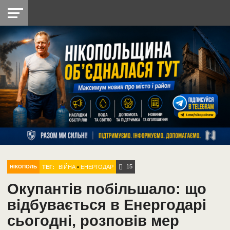
НІКОПОЛЬ
РАДІО
РАЙОН
СІЧЕСЛАВСЬКА
УКРАЇНА
РЕТРО
ЛАЙТ
УКРАЇНА
ДОПОМОГА
НІКОПОЛЬ
15
ТЕГ:
ВІЙНА
•
ЕНЕРГОДАР
НІКОПОЛЬ
Окупантів побільшало: що
відбувається в Енергодарі
сьогодні, розповів мер