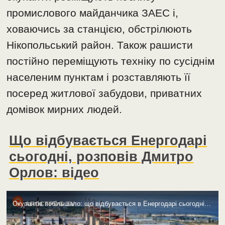
промислового майданчика ЗАЕС і,
ховаючись за станцією, обстрілюють
Нікопольський район. Також рашисти
постійно переміщують техніку по сусіднім
населеним пунктам і розставляють її
посеред житлової забудови, приватних
домівок мирних людей.
Що відбувається Енергодарі
сьогодні, розповів Дмитро
Орлов: відео
Окупантів побільшало: що відбувається в Енергодарі сьогодні, розповів мер (відео)