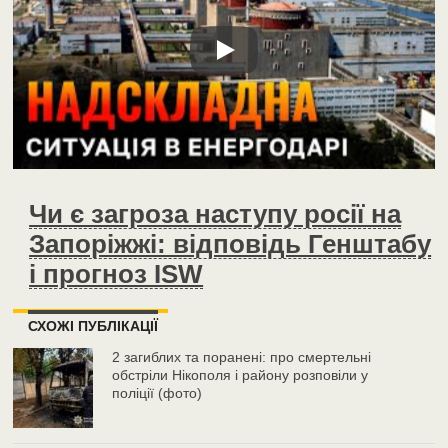
Чи є загроза наступу росії на
Запоріжжі: відповідь Генштабу
і прогноз ISW
СХОЖІ ПУБЛІКАЦІЇ
2 загиблих та поранені: про смертельні
обстріли Нікополя і району розповіли у
поліції (фото)