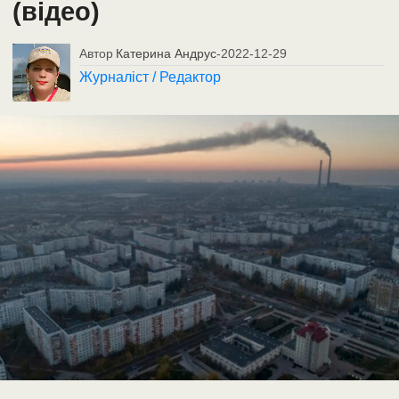
(відео)
Автор
Катерина Андрус
-
2022-12-29
Журналіст / Редактор