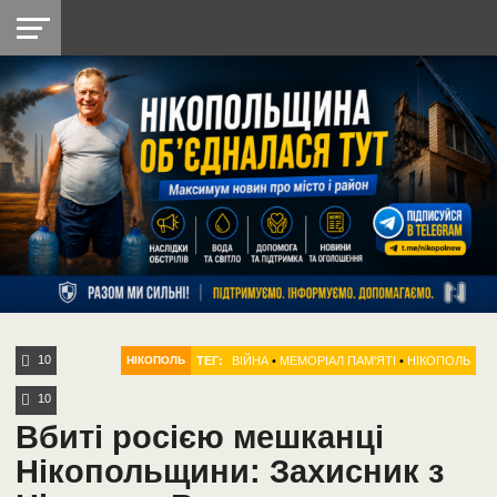
НІКОПОЛЬ
РАДІО
РАЙОН
СІЧЕСЛАВСЬКА
УКРАЇНА
РЕТРО
ЛАЙТ
УКРАЇНА
ДОПОМОГА
НІКОПОЛЬ
10
ТЕГ:
ВІЙНА
•
МЕМОРІАЛ ПАМ'ЯТІ
•
НІКОПОЛЬ
НІКОПОЛЬ
10
Вбиті росією мешканці
Нікопольщини: Захисник з