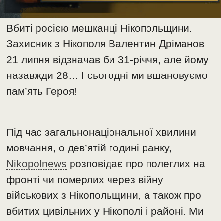
Вбиті росією мешканці Нікопольщини.
Захисник з Нікополя Валентин Дріманов
21 липня відзначав би 31-річчя, але йому
назавжди 28… І сьогодні ми вшановуємо
пам’ять Героя!
Під час загальнонаціональної хвилини
мовчання, о дев’ятій годині ранку,
Nikopolnews
розповідає про полеглих на
фронті чи померлих через війну
військових з Нікопольщини, а також про
вбитих цивільних у Нікополі і районі. Ми