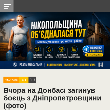
НІКОПОЛЬ
РАДІО
РАЙОН
СІЧЕСЛАВСЬКА
УКРАЇНА
РЕТРО
ЛАЙТ
УКРАЇНА
ДОПОМОГА
НІКОПОЛЬ
3
ТЕГ:
НІКОПОЛЬ
Вчора на Донбасі загинув
боєць з Дніпропетровщини
(фото)