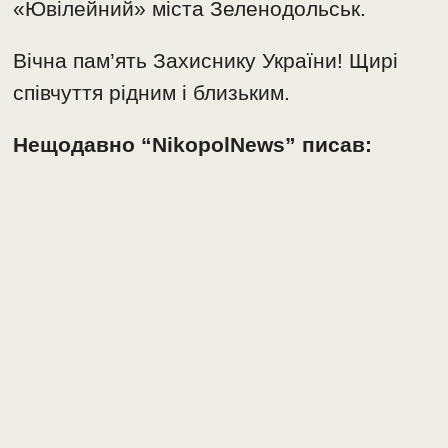
«Ювілейний» міста Зеленодольськ.
Вічна пам’ять Захиснику України! Щирі
співчуття рідним і близьким.
Нещодавно “NikopolNews” писав: