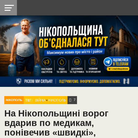
НІКОПОЛЬ
РАДІО
РАЙОН
СІЧЕСЛАВСЬКА
УКРАЇНА
РЕТРО
ЛАЙТ
УКРАЇНА
ДОПОМОГА
НІКОПОЛЬ
7
ТЕГ:
ВІЙНА
•
НІКОПОЛЬ
НІКОПОЛЬ
На Нікопольщині ворог
вдарив по медикам,
понівечив «швидкі»,