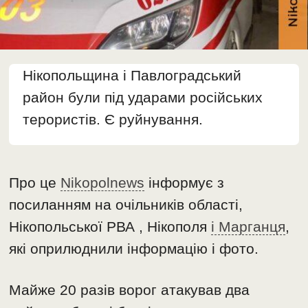
Нікопольщина і Павлоградський
район були під ударами російських
терористів. Є руйнування.
Про це
Nikopolnews
інформує з
посиланням на очільників області,
Нікопольської РВА , Нікополя
і Марганця
,
які оприлюднили інформацію і фото.
Майже 20 разів ворог атакував два