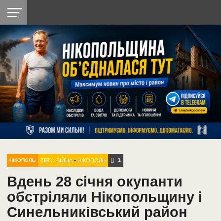
НІКОПОЛЬ
РАДІО
РАЙОН
СІЧЕСЛАВСЬКА
УКРАЇНА
РЕТРО
ЛАЙТ
УКРАЇНА
ДОПОМОГА
НІКОПОЛЬ
1
ТЕГ:
ВІЙНА
•
НІКОПОЛЬ
НІКОПОЛЬ
Вдень 28 січня окупанти
обстріляли Нікопольщину і
Синельниківський район