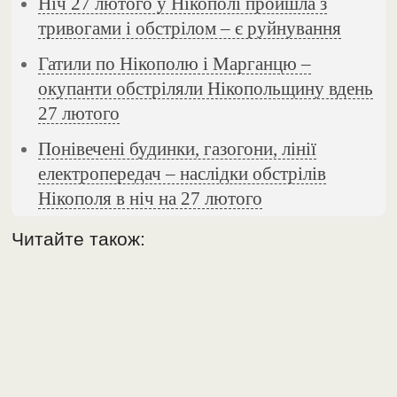
Ніч 27 лютого у Нікополі пройшла з
тривогами і обстрілом – є руйнування
Гатили по Нікополю і Марганцю –
окупанти обстріляли Нікопольщину вдень
27 лютого
Понівечені будинки, газогони, лінії
електропередач – наслідки обстрілів
Нікополя в ніч на 27 лютого
Читайте також: