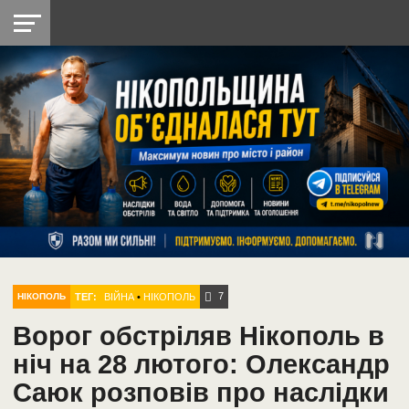
НІКОПОЛЬ
РАДІО
РАЙОН
СІЧЕСЛАВСЬКА
УКРАЇНА
РЕТРО
ЛАЙТ
УКРАЇНА
ДОПОМОГА
НІКОПОЛЬ
7
ТЕГ:
ВІЙНА
•
НІКОПОЛЬ
НІКОПОЛЬ
Ворог обстріляв Нікополь в
ніч на 28 лютого: Олександр
Саюк розповів про наслідки