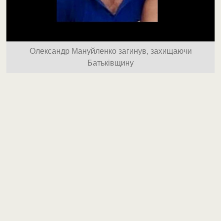
Олександр Мануйленко загинув, захищаючи
Батьківщину