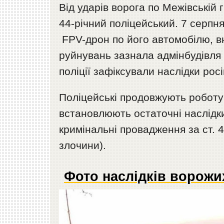
Від ударів ворога по Межівській
44-річний поліцейський. 7 серпн
FPV-дрон по його автомобілю, в
руйнувань зазнала адмінбудівля 
поліції зафіксували наслідки рос
Поліцейські продовжують роботу н
встановлюють остаточні наслідк
кримінальні провадження за ст. 
злочини).
Фото наслідків ворожи