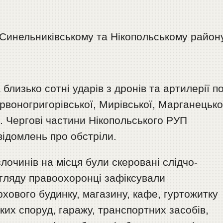
Синельниківському та Нікопольському району
близько сотні ударів з дронів та артилерії п
воногригорівської, Мирівської, Марганецько
и. Чергові частини Нікопольського РУП
ідомлень про обстріли.
лочинів на місця були скеровані слідчо-
 огляду правоохоронці зафіксували
ового будинку, магазину, кафе, гуртожитку
ких споруд, гаражу, транспортних засобів,