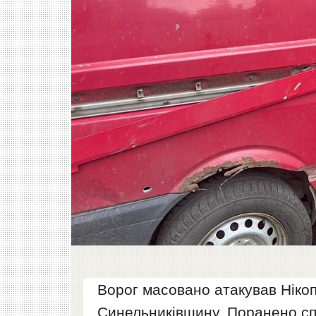
Ворог масовано атакував Нікоп
Синельниківщину. Поранено спі