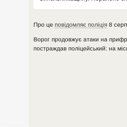
Про це
повідомляє поліція
8 серп
Ворог продовжує атаки на прифр
постраждав поліцейський: на міс