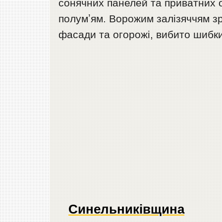
сонячних панелей та приватних о
полумʼям. Ворожим залізяччям зр
фасади та огорожі, вибито шибки
Синельниківщина