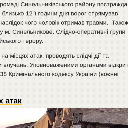
 громаді Синельниківського району постражда
я близько 12-ї години дня ворог спрямував
наслідок чого чоловік отримав травми. Тако
у м. Синельникове. Слідчо-оперативні групи
ійського терору.
а місцях атак, проводять слідчі дії та
и влучань. Уповноваженими органами відкрит
438 Кримінального кодексу України (воєнні
х атак