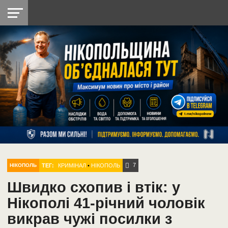
НІКОПОЛЬ
РАДІО
РАЙОН
СІЧЕСЛАВСЬКА
УКРАЇНА
РЕТРО
ЛАЙТ
УКРАЇНА
ДОПОМОГА
НІКОПОЛЬ
7
ТЕГ:
КРИМІНАЛ
•
НІКОПОЛЬ
НІКОПОЛЬ
Швидко схопив і втік: у
Нікополі 41-річний чоловік
викрав чужі посилки з