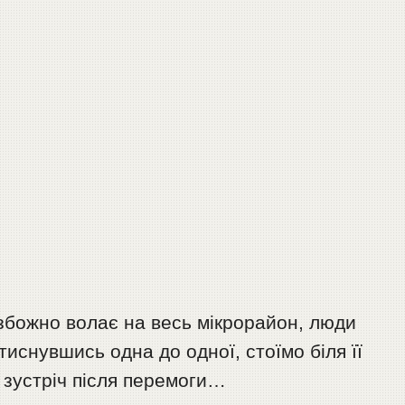
езбожно волає на весь мікрорайон, люди
иснувшись одна до одної, стоїмо біля її
у зустріч після перемоги…