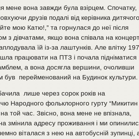
ля мене вона завжди була взірцем. Спочатку, 
овхуючи друзів подалі від керівника дитячог
айте мою Катю!,” та горнулася до неї після
ом з дівчатами, якщо вона співала на концерт
плодувала їй із-за лаштунків. Але влітку 19
ішла працювати на ПТЗ і почала підніматися
амблем, а вона досягла вершини, очоливши
тім був перейменований на Будинок культури.
бачила лише через сорок років на
ччю Народного фольклорного гурту “Микитин
 на той час. Звісно, вона мене не впізнала,
на змінила адресу проживання і ми опинилис
емно віталася з нею на автобусній зупинці, 