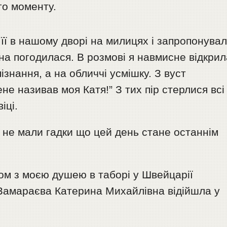
го моменту.
її в нашому дворі на милицях і запропонува
на погодилася. В розмові я навмисне відкрил
пізнання, а на обличчі усмішку. З вуст
ене називав моя Катя!” З тих пір стерлися всі
іці.
ь не мали гадки що цей день стане останнім
ом з моєю душею в таборі у Швейцарії
Замараєва Катерина Михайлівна відійшла у