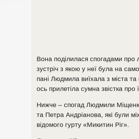
Вона поділилася спогадами про л
зустріч з якою у неї була на са
пані Людмила виїхала з міста та
ось прилетіла сумна звістка про 
Нижче – спогад Людмили Міщенк
та Петра Андріанова, які були м
відомого гурту «Микитин Ріг».