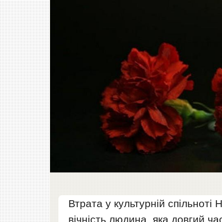
Втрата у культурній спільноті 
вічність людина, яка довгий ча