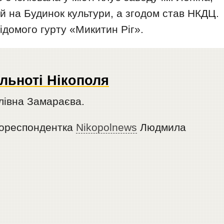
 на Будинок культури, а згодом став НКДЦ.
ідомого гурту «Микитин Ріг».
ільноті Нікополя
лівна Замараєва.
кореспондентка
Nikopolnews
Людмила