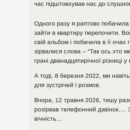
час підштовхував нас до слушно
Одного разу я раптово побачила 
зайти в квартиру перепочити. Во
свій альбом і побачила в її очах 
зірвалися слова – “Так ось хто м
грані дванадцятирічної різниці у в
А тоді, 8 березня 2022, ми навіт
для зустрічей і розмов.
Вчора, 12 травня 2026, тишу раз
розірвав телефонний дзвінок…. 
вічність…