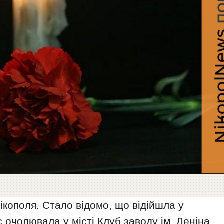
Нікополя. Стало відомо, що відійшла у
с очолювала у місті Клуб заводу ім. Леніна,