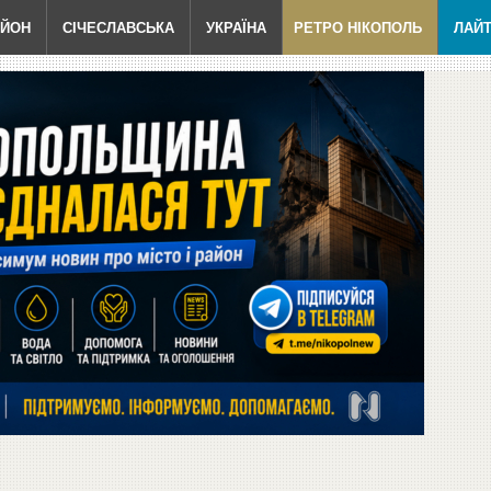
АЙОН
СІЧЕСЛАВСЬКА
УКРАЇНА
РЕТРО НІКОПОЛЬ
ЛАЙ