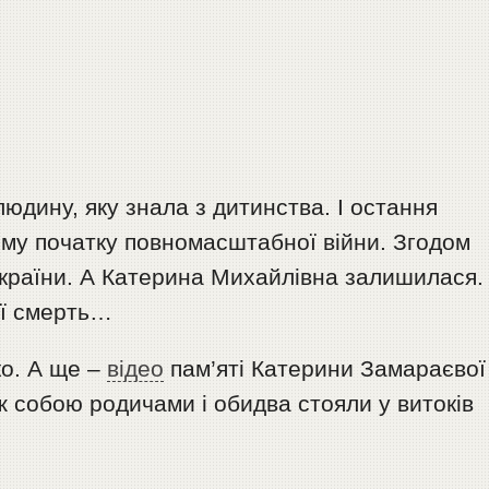
юдину, яку знала з дитинства. І остання
мому початку повномасштабної війни. Згодом
 країни. А Катерина Михайлівна залишилася. 
її смерть…
о. А ще –
відео
пам’яті Катерини Замараєвої
іж собою родичами і обидва стояли у витоків