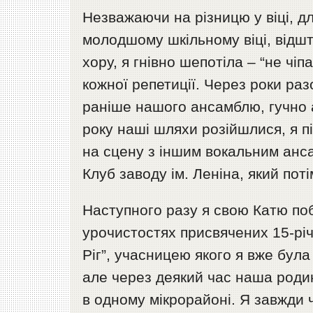
Незважаючи на різницю у віці, д
молодшому шкільному віці, відшт
хору, я гнівно шепотіла – “не чіп
кожної репетиції. Через роки раз
раніше нашого ансамблю, гучно а
року наші шляхи розійшлися, я п
на сцену з іншим вокальним анс
Клуб заводу ім. Леніна, який по
Наступного разу я свою Катю по
урочистостях присвячених 15-рі
Ріг”, учасницею якого я вже була
але через деякий час наша роди
в одному мікрорайоні. Я завжди ч