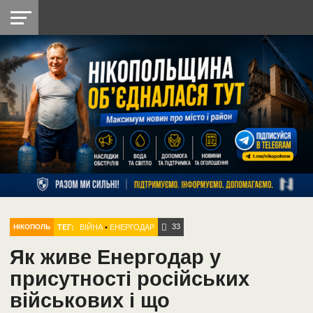
НІКОПОЛЬ
РАДІО
РАЙОН
СІЧЕСЛАВСЬКА
УКРАЇНА
РЕТРО
ЛАЙТ
УКРАЇНА
ДОПОМОГА
НІКОПОЛЬ
33
ТЕГ:
ВІЙНА
•
ЕНЕРГОДАР
НІКОПОЛЬ
Як живе Енергодар у
присутності російських
військових і що