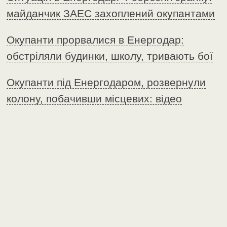
майданчик ЗАЕС захоплений окупантами
Окупанти прорвалися в Енергодар:
обстріляли будинки, школу, тривають бої
Окупанти під Енергодаром, розвернули
колону, побачивши місцевих: відео