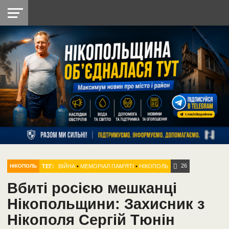
НІКОПОЛЬ
РАДІО
РАЙОН
СІЧЕСЛАВСЬКА
УКРАЇНА
РЕТРО
ЛАЙТ
УКРАЇНА
ДОПОМОГА
НІКОПОЛЬ
26
ТЕГ:
ВІЙНА
•
МЕМОРІАЛ ПАМ'ЯТІ
•
НІКОПОЛЬ
НІКОПОЛЬ
Вбиті росією мешканці
Нікопольщини: Захисник з
Нікополя Сергій Тюнін