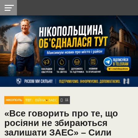
НІКОПОЛЬ
РАДІО
РАЙОН
СІЧЕСЛАВСЬКА
УКРАЇНА
РЕТРО
ЛАЙТ
УКРАЇНА
ДОПОМОГА
НІКОПОЛЬ
11
ТЕГ:
ВІЙНА
•
ЗАЕС
НІКОПОЛЬ
«Все говорить про те, що
росіяни не збираються
залишати ЗАЕС» – Сили