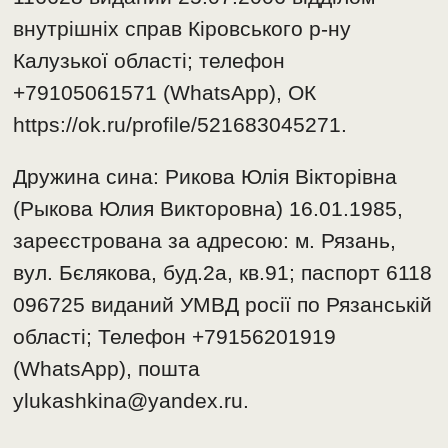
внутрішніх справ Кіровського р-ну
Калузької області; телефон
+79105061571 (WhatsАpp), ОК
https://ok.ru/profile/521683045271.
Дружина сина: Рикова Юлія Вікторівна
(Рыкова Юлия Викторовна) 16.01.1985,
зареєстрована за адресою: м. Рязань,
вул. Бєлякова, буд.2а, кв.91; паспорт 6118
096725 виданий УМВД росії по Рязанській
області; Телефон +79156201919
(WhatsАpp), пошта
ylukashkina@yandex.ru.