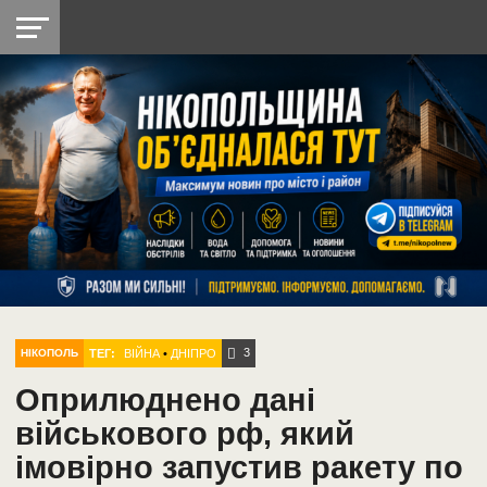
НІКОПОЛЬ
РАДІО
РАЙОН
СІЧЕСЛАВСЬКА
УКРАЇНА
РЕТРО
ЛАЙТ
УКРАЇНА
ДОПОМОГА
НІКОПОЛЬ
3
ТЕГ:
ВІЙНА
•
ДНІПРО
НІКОПОЛЬ
Оприлюднено дані
військового рф, який
імовірно запустив ракету по