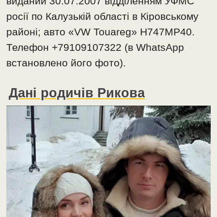
виданий 30.07.2007 відділенням УФМС
росії по Калузькій області в Кіровському
районі; авто «VW Touareg» Н747МР40.
Телефон +79109107322 (в WhatsАpp
встановлено його фото).
Дані родичів Рикова