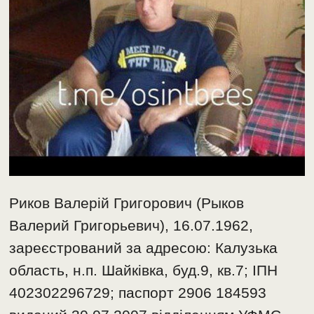
Риков Валерій Григорович (Рыков
Валерий Григорьевич), 16.07.1962,
зареєстрований за адресою: Калузька
область, н.п. Шайківка, буд.9, кв.7; ІПН
402302296729; паспорт 2906 184593