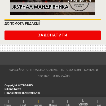
ДОПОМОГА РЕДАКЦІЇ
ЗАДОНАТИТИ
РЕДАКЦІЙНА ПОЛІТИКА NIKOPOLNEWS
ДОПОМОГА ЗМІ
КОНТАКТИ
ПРО НАС
МІТКИ САЙТУ
Copyright © 2009-2025
NikopolNews
Пошта: nikopol.net@ukr.net
Отримати
Пошук
e-mail
Важливі
Новини
Lite
Радіо