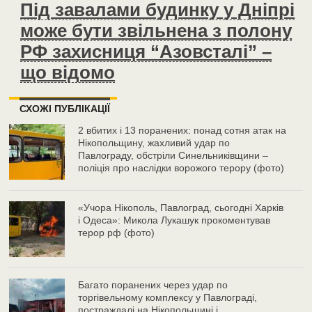
Під завалами будинку у Дніпрі
може бути звільнена з полону
РФ захисниця “Азовсталі” –
що відомо
СХОЖІ ПУБЛІКАЦІЇ
2 вбитих і 13 поранених: понад сотня атак на
Нікопольщину, жахливий удар по
Павлограду, обстріли Синельниківщини –
поліція про наслідки ворожого терору (фото)
«Учора Нікополь, Павлоград, сьогодні Харків
і Одеса»: Микола Лукашук прокоментував
терор рф (фото)
Багато поранених через удар по
торгівельному комплексу у Павлограді,
постраждалі на Нікопольщині і