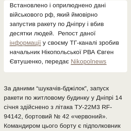
Встановлено і оприлюднено дані
військового рф, який ймовірно
запустив ракету по Дніпру і вбив
десятки людей. Репост даної
інформації
у своєму ТГ-каналі зробив
начальник Нікопольської РВА Євген
Євтушенко, передає
Nikopolnews
За даними “шукачів-бджілок”, запуск
ракети по житловому будинку у Дніпрі 14
cічня здійснено з літака ТУ-22М3 RF-
94142, бортовий № 42 «червоний».
Командиром цього борту є підполковник