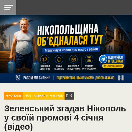
НІКОПОЛЬ
РАДІО
РАЙОН
СІЧЕСЛАВСЬКА
УКРАЇНА
РЕТРО
ЛАЙТ
УКРАЇНА
ДОПОМОГА
НІКОПОЛЬ
6
ТЕГ:
ВІЙНА
•
НІКОПОЛЬ
НІКОПОЛЬ
Зеленський згадав Нікополь
у своїй промові 4 січня
(відео)