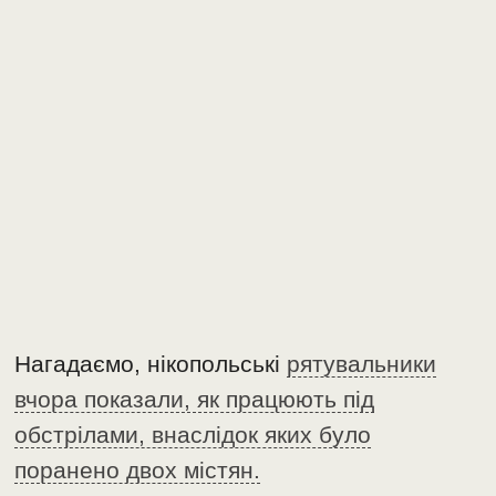
Нагадаємо, нікопольські
рятувальники
вчора показали, як працюють під
обстрілами, внаслідок яких було
поранено двох містян.