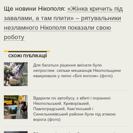
Ще новини Нікополя:
«Жінка кричить під
завалами, а там плити» – рятувальники
незламного Нікополя показали свою
роботу
СХОЖІ ПУБЛІКАЦІЇ
Для багатьох рішення виїхати було
непростим: скільки мешканців Нікопольщини
евакуювали у липні «Білі янголи» (фото)
Вдарили по автобусу, є вбиті і поранені:
Нікопольський, Криворізький,
Павлоградський, Кам’янський і
Синельниківський райони були під атакою
ворога (фото)