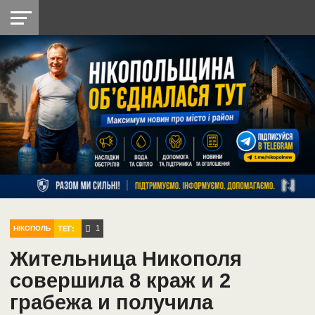
НІКОПОЛЬ
РАДІО
РАЙОН
СІЧЕСЛАВСЬКА
УКРАЇНА
РЕТРО
ЛАЙТ
УКРАЇНА
ДОПОМОГА
НІКОПОЛЬ
1
ТЕГ:
НІКОПОЛЬ
Жительница Никополя
совершила 8 краж и 2
грабежа и получила