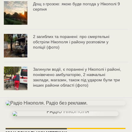
Дощ з грозою: якою буде погода у Нікополі 9
серпня
2 загиблих та поранені: про смертельні
обстріли Нікополя і району розповіли у
поліції (фото)
Загинули водії, є поранені у Нікополі і районі,
понівечено амбулаторію, 2 навчальні
заклади, магазин, також під ударом були три
інших райони області (фото)