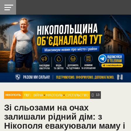
НІКОПОЛЬ
РАДІО
РАЙОН
СІЧЕСЛАВСЬКА
УКРАЇНА
РЕТРО
ЛАЙТ
УКРАЇНА
ДОПОМОГА
НІКОПОЛЬ
13
ТЕГ:
ВІЙНА
•
НІКОПОЛЬ
•
СУСПІЛЬСТВО
НІКОПОЛЬ
Зі сльозами на очах
залишали рідний дім: з
Нікополя евакуювали маму і