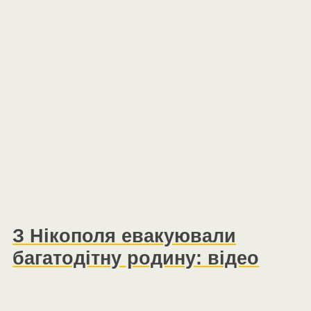
З Нікополя евакуювали
багатодітну родину: відео