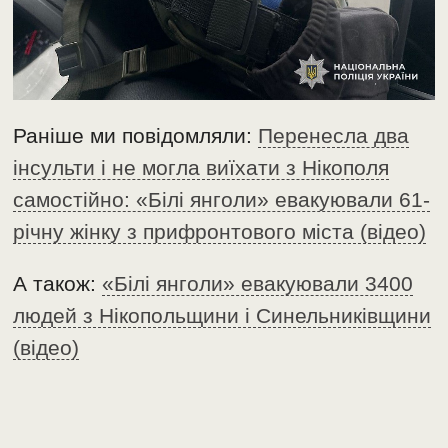
Раніше ми повідомляли:
Перенесла два
інсульти і не могла виїхати з Нікополя
самостійно: «Білі янголи» евакуювали 61-
річну жінку з прифронтового міста (відео)
А також:
«Білі янголи» евакуювали 3400
людей з Нікопольщини і Синельниківщини
(відео)