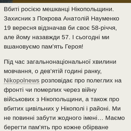
Вбиті росією мешканці Нікопольщини.
Захисник з Покрова Анатолій Науменко
19 вересня відзначав би своє 58-річчя,
але йому назавжди 57. І сьогодні ми
вшановуємо пам’ять Героя!
Під час загальнонаціональної хвилини
мовчання, о дев’ятій годині ранку,
Nikopolnews
розповідає про полеглих на
фронті чи померлих через війну
військових з Нікопольщини, а також про
вбитих цивільних у Нікополі і районі. Ми
не повинні забути жодного імені… Маємо
берегти пам’ять про кожне обірване