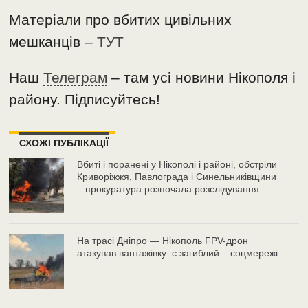
Матеріали про вбитих цивільних
мешканців –
ТУТ
Наш
Телеграм
– там усі новини Нікополя і
району. Підписуйтесь!
СХОЖІ ПУБЛІКАЦІЇ
Вбиті і поранені у Нікополі і районі, обстріли
Криворіжжя, Павлограда і Синельниківщини
– прокуратура розпочала розслідування
На трасі Дніпро — Нікополь FPV-дрон
атакував вантажівку: є загиблий – соцмережі