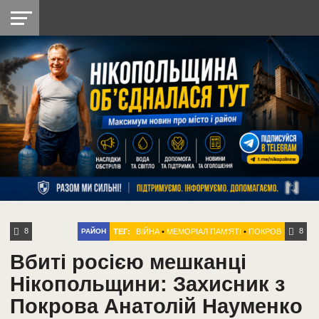
НІКОПОЛЬ
РАДІО
РАЙОН
СІЧЕСЛАВСЬКА
УКРАЇНА
РЕТРО
ЛАЙТ
УКРАЇНА
ДОПОМОГА
НІКОПОЛЬ
8
8
ТЕГ:
ВІЙНА
•
МЕМОРІАЛ ПАМ'ЯТІ
•
ПОКРОВ
РАЙОН
Вбиті росією мешканці
Нікопольщини: Захисник з
Покрова Анатолій Науменко