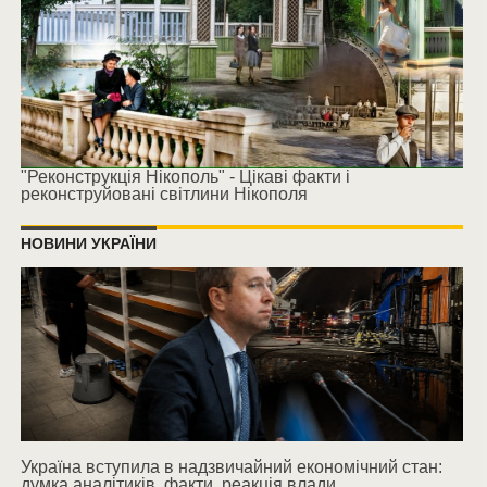
"Реконструкція Нікополь" - Цікаві факти і
реконструйовані світлини Нікополя
НОВИНИ УКРАЇНИ
Україна вступила в надзвичайний економічний стан:
думка аналітиків, факти, реакція влади