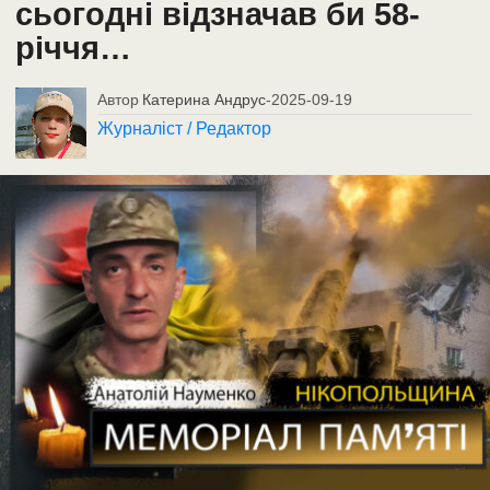
сьогодні відзначав би 58-
річчя…
Автор
Катерина Андрус
-
2025-09-19
Журналіст / Редактор