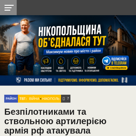
НІКОПОЛЬ
РАДІО
РАЙОН
СІЧЕСЛАВСЬКА
УКРАЇНА
РЕТРО
ЛАЙТ
УКРАЇНА
ДОПОМОГА
НІКОПОЛЬ
7
ТЕГ:
ВІЙНА
•
НІКОПОЛЬ
РАЙОН
Безпілотниками та
ствольною артилерією
армія рф атакувала