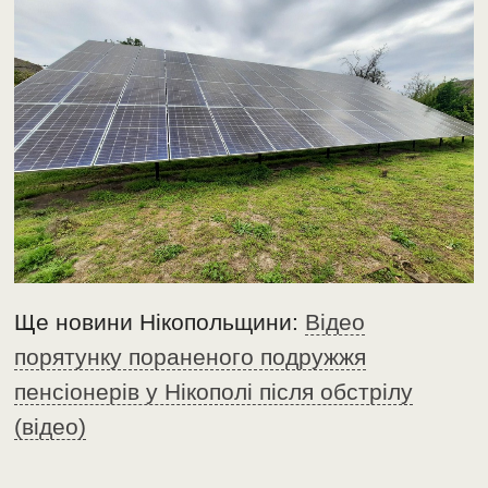
Ще новини Нікопольщини:
Відео
порятунку пораненого подружжя
пенсіонерів у Нікополі після обстрілу
(відео)