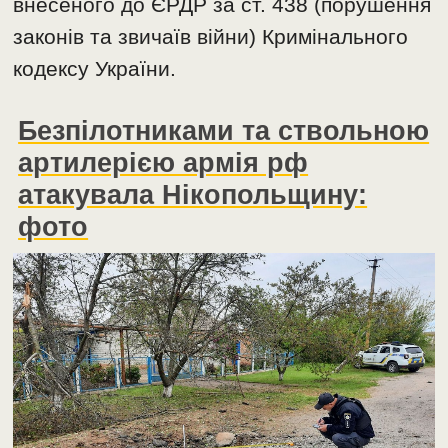
внесеного до ЄРДР за ст. 438 (порушення
законів та звичаїв війни) Кримінального
кодексу України.
Безпілотниками та ствольною
артилерією армія рф
атакувала Нікопольщину:
фото