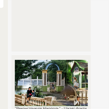
е
"Реконструкція Нікополь" - Цікаві факти