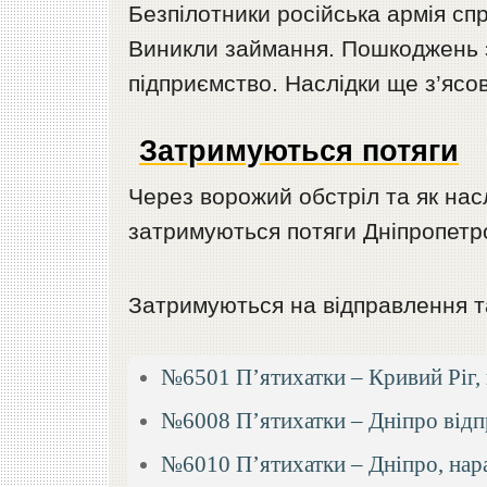
Безпілотники російська армія сп
Виникли займання. Пошкоджень з
підприємство. Наслідки ще з’ясо
Затримуються потяги
Через ворожий обстріл та як насл
затримуються потяги Дніпропетр
Затримуються на відправлення та
№6501 П’ятихатки – Кривий Ріг, 
№6008 П’ятихатки – Дніпро відпр
№6010 П’ятихатки – Дніпро, нара