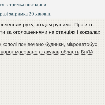
зі затримка півгодини.
разі затримка 20 хвилин.
овленням руху, згодом рушимо. Просять
ити за оголошеннями на станціях і вокзалах
Нікополі понівечено будинки, мікроавтобус,
н, ворог масовано атакував область БпЛА