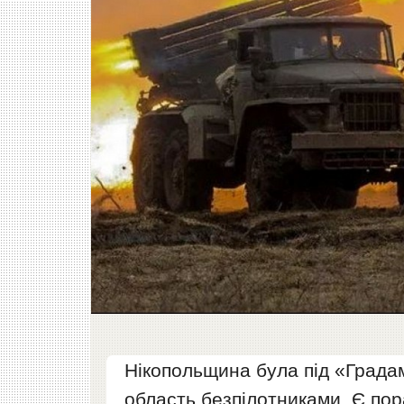
Нікопольщина була під «Градам
область безпілотниками. Є пор