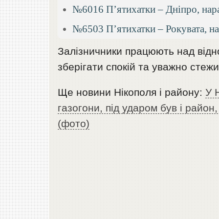
№6016 П’ятихатки – Дніпро, нара
№6503 П’ятихатки – Рокувата, на
Залізничники працюють над відн
зберігати спокій та уважно стеж
Ще новини Нікополя і району:
У 
газогони, під ударом був і райо
(фото)