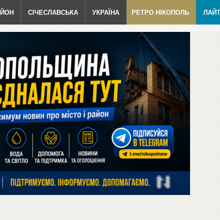
АЙОН
СІЧЕСЛАВСЬКА
УКРАЇНА
РЕТРО НІКОПОЛЬ
ЛАЙ