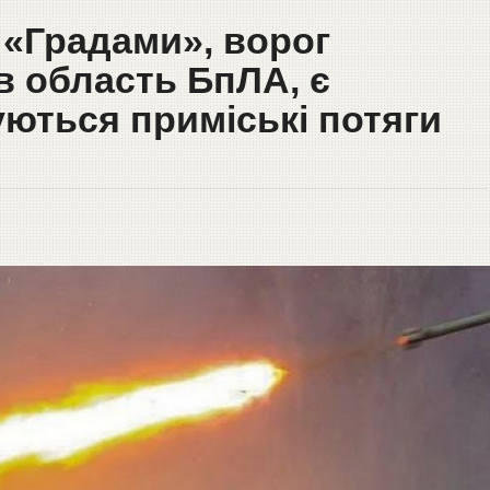
 «Градами», ворог
в область БпЛА, є
уються приміські потяги