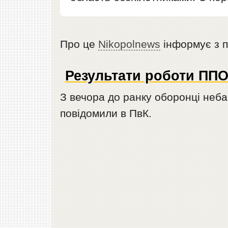
Про це
Nikopolnews
інформує з п
Результати роботи ПП
З вечора до ранку оборонці неб
повідомили в ПвК.