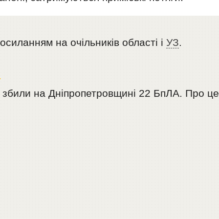
осиланням на очільників області і
УЗ
.
О
а збили на Дніпропетровщині 22 БпЛА. Про ц