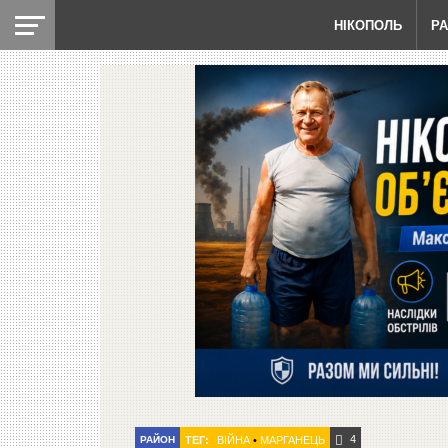
НІКОПОЛЬ
Р
4
РАЙОН
ТЕГ:
ВІЙНА
•
МАРГАНЕЦЬ