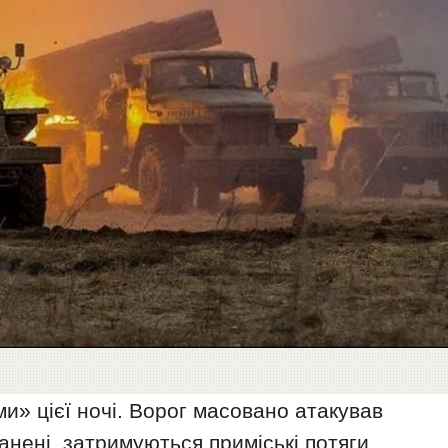
и» цієї ночі. Ворог масовано атакував
анені, затримуються приміські потяги.