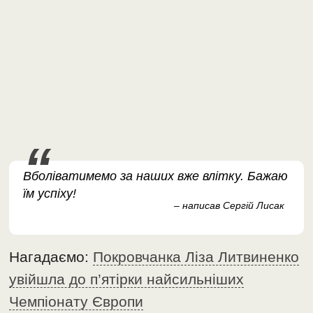
Вболіватимемо за наших вже влітку. Бажаю
їм успіху!
– написав Сергій Лисак
Нагадаємо:
Покровчанка Ліза Литвиненко
увійшла до п’ятірки найсильніших
Чемпіонату Європи