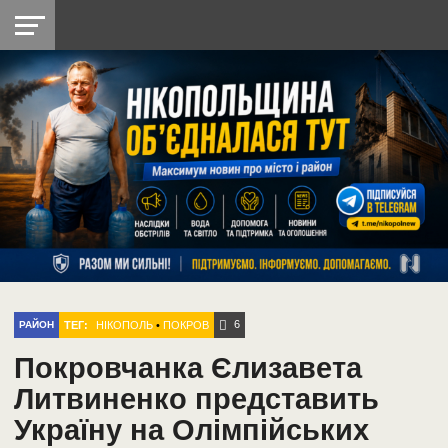
НІКОПОЛЬ
РАДІО
РАЙОН
СІЧЕСЛАВСЬКА
УКРАЇНА
РЕТРО
ЛАЙТ
УКРАЇНА
ДОПОМОГА
НІКОПОЛЬ
6
ТЕГ:
НІКОПОЛЬ
•
ПОКРОВ
РАЙОН
Покровчанка Єлизавета
Литвиненко представить
Україну на Олімпійських