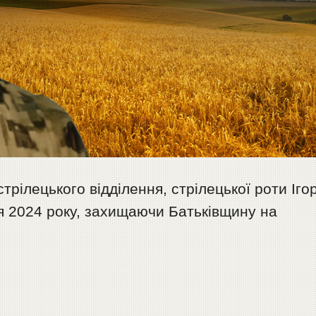
рілецького відділення, стрілецької роти Іго
я 2024 року, захищаючи Батьківщину на