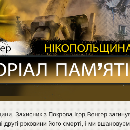
ини. Захисник з Покрова Ігор Венгер загину
і другі роковини його смерті, і ми вшановує