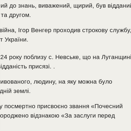
ий до знань, виважений, щирий, був віддани
та другом.
ійна, Ігор Венгер проходив строкову службу
т України.
024 року поблизу с. Невське, що на Луганщині
ідданість присязі. .
тивованого, людину, на яку можна було
дній землі.
ру посмертно присвоєно звання «Почесний
городжено відзнакою «За заслуги перед