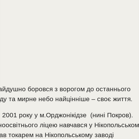
айдушно боровся з ворогом до останнього
оду та мирне небо найцінніше – своє життя.
 2001 року у м.Орджонікідзе (нині Покров).
ьноосвітнього ліцею навчався у Нікопольсько
ав токарем на Нікопольському заводі