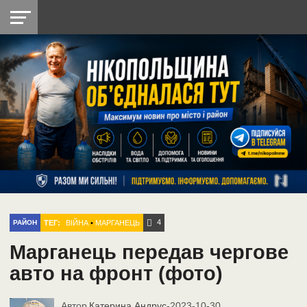
НІКОПОЛЬ
РАДІО
РАЙОН
СІЧЕСЛАВСЬКА
УКРАЇНА
РЕТРО
ЛАЙТ
УКРАЇНА
ДОПОМОГА
НІКОПОЛЬ
4
ТЕГ:
ВІЙНА
•
МАРГАНЕЦЬ
РАЙОН
Марганець передав чергове
авто на фронт (фото)
Автор
Катерина Андрус
-
2023-10-30