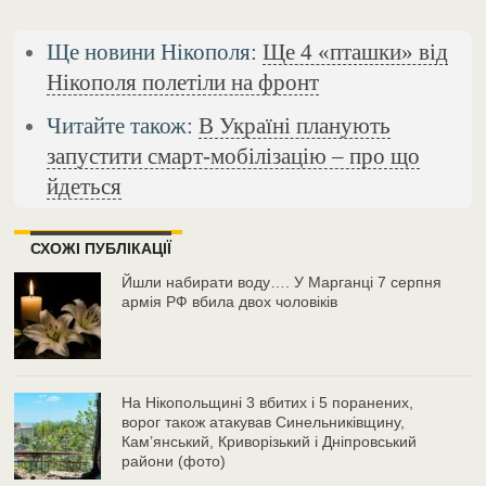
Ще новини Нікополя:
Ще 4 «пташки» від
Нікополя полетіли на фронт
Читайте також:
В Україні планують
запустити смарт-мобілізацію – про що
йдеться
СХОЖІ ПУБЛІКАЦІЇ
Йшли набирати воду…. У Марганці 7 серпня
армія РФ вбила двох чоловіків
На Нікопольщині 3 вбитих і 5 поранених,
ворог також атакував Синельниківщину,
Кам’янський, Криворізький і Дніпровський
райони (фото)