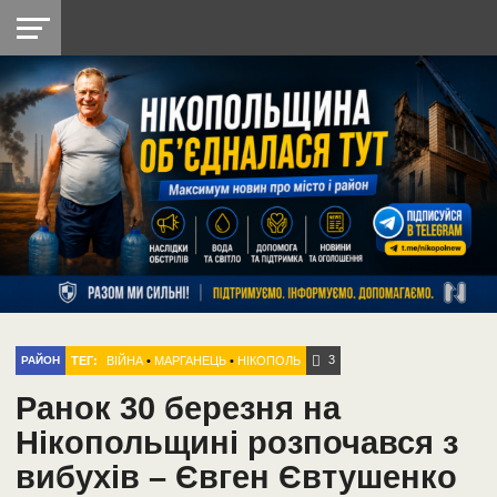
НІКОПОЛЬ
РАДІО
РАЙОН
СІЧЕСЛАВСЬКА
УКРАЇНА
РЕТРО
ЛАЙТ
УКРАЇНА
ДОПОМОГА
НІКОПОЛЬ
3
ТЕГ:
ВІЙНА
•
МАРГАНЕЦЬ
•
НІКОПОЛЬ
РАЙОН
Ранок 30 березня на
Нікопольщині розпочався з
вибухів – Євген Євтушенко