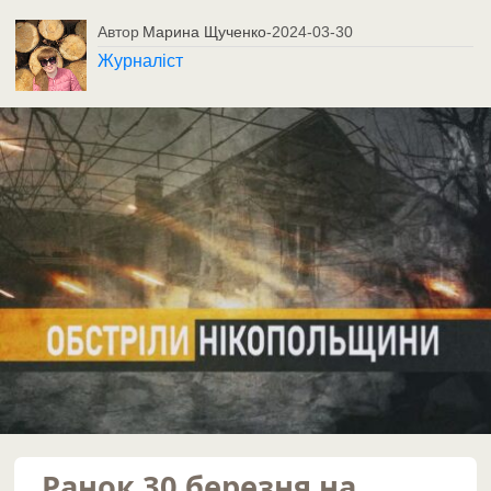
Автор
Марина Щученко
-
2024-03-30
Журналіст
Ранок 30 березня на