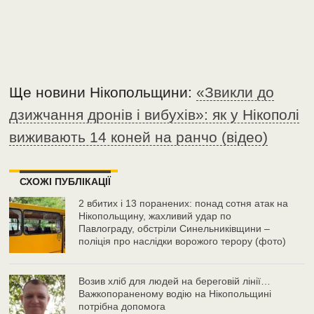
Ще новини Нікопольщини:
«Звикли до
дзижчання дронів і вибухів»: як у Нікополі
виживають 14 коней на ранчо (відео)
СХОЖІ ПУБЛІКАЦІЇ
2 вбитих і 13 поранених: понад сотня атак на
Нікопольщину, жахливий удар по
Павлограду, обстріли Синельниківщини –
поліція про наслідки ворожого терору (фото)
Возив хліб для людей на береговій лінії…
Важкопораненому водію на Нікопольщині
потрібна допомога