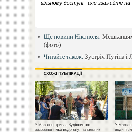
вільному доступі, але зважайте на
Ще новини Нікополя:
Мешканцям 
(фото)
Читайте також:
Зустріч Путіна і 
СХОЖІ ПУБЛІКАЦІЇ
У Марганці триває будівництво
У Марган
резервної гілки водогону: начальник
води піс