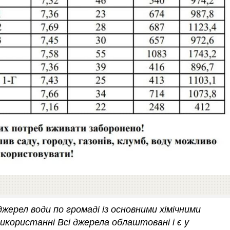
джерел води по громаді із основними хімічними
икористанні Всі джерела облаштовані і є у