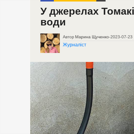
У джерелах Томакі
води
Автор
Марина Щученко
-
2023-07-23
Журналіст