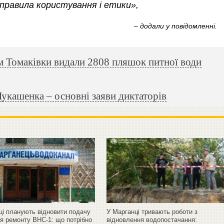
 правила користування і етики»,
– додали у повідомленні.
Томаківки видали 2808 пляшок питної води
Лукашенка – основні заяви диктаторів
ці планують відновити подачу
У Марганці тривають роботи з
ля ремонту ВНС-1: що потрібно
відновлення водопостачання: