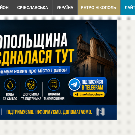
АЙОН
СІЧЕСЛАВСЬКА
УКРАЇНА
РЕТРО НІКОПОЛЬ
ЛАЙ