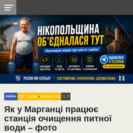
НІКОПОЛЬ
РАДІО
РАЙОН
СІЧЕСЛАВСЬКА
УКРАЇНА
РЕТРО
ЛАЙТ
УКРАЇНА
ДОПОМОГА
НІКОПОЛЬ
2
ТЕГ:
ВОДА
•
МАРГАНЕЦЬ
РАЙОН
Як у Марганці працює
станція очищення питної
води – фото