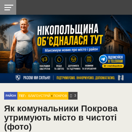
НІКОПОЛЬ
РАДІО
РАЙОН
СІЧЕСЛАВСЬКА
УКРАЇНА
РЕТРО
ЛАЙТ
УКРАЇНА
ДОПОМОГА
НІКОПОЛЬ
3
ТЕГ:
БЛАГОУСТРІЙ
•
ПОКРОВ
РАЙОН
Як комунальники Покрова
утримують місто в чистоті
(фото)