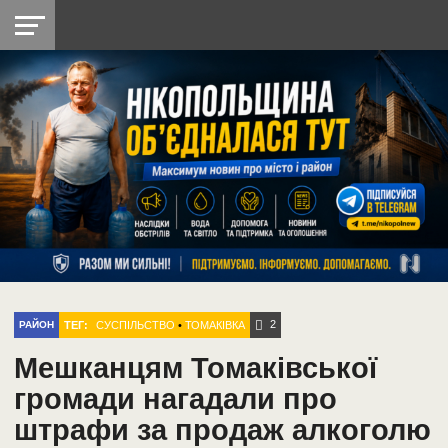
НІКОПОЛЬ
РАДІО
РАЙОН
СІЧЕСЛАВСЬКА
УКРАЇНА
РЕТРО
ЛАЙТ
УКРАЇНА
ДОПОМОГА
НІКОПОЛЬ
2
ТЕГ:
СУСПІЛЬСТВО
•
ТОМАКІВКА
РАЙОН
Мешканцям Томаківської
громади нагадали про
штрафи за продаж алкоголю