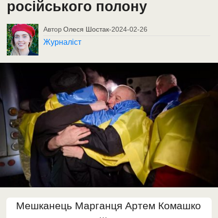
російського полону
Автор
Олеся Шостак
-
2024-02-26
Журналіст
Мешканець Марганця Артем Комашко