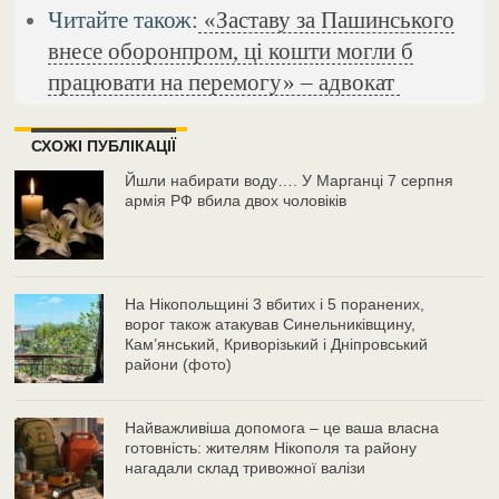
Читайте також:
«Заставу за Пашинського
внесе оборонпром, ці кошти могли б
працювати на перемогу» – адвокат
СХОЖІ ПУБЛІКАЦІЇ
Йшли набирати воду…. У Марганці 7 серпня
армія РФ вбила двох чоловіків
На Нікопольщині 3 вбитих і 5 поранених,
ворог також атакував Синельниківщину,
Кам’янський, Криворізький і Дніпровський
райони (фото)
Найважливіша допомога – це ваша власна
готовність: жителям Нікополя та району
нагадали склад тривожної валізи