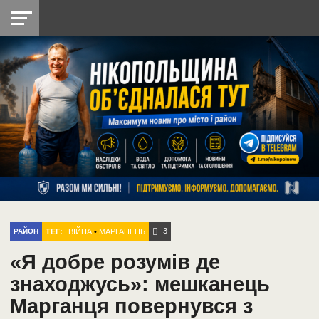
НІКОПОЛЬ
РАДІО
РАЙОН
СІЧЕСЛАВСЬКА
УКРАЇНА
РЕТРО
ЛАЙТ
УКРАЇНА
ДОПОМОГА
НІКОПОЛЬ
3
ТЕГ:
ВІЙНА
•
МАРГАНЕЦЬ
РАЙОН
«Я добре розумів де
знаходжусь»: мешканець
Марганця повернувся з