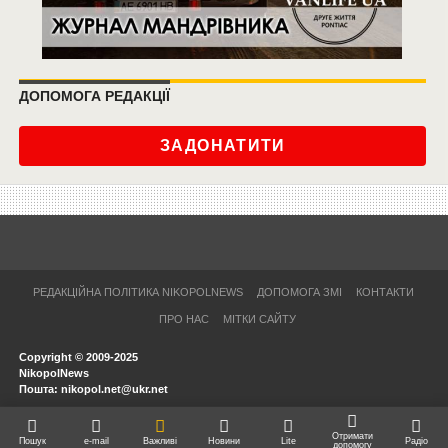
ДОПОМОГА РЕДАКЦІЇ
ЗАДОНАТИТИ
РЕДАКЦІЙНА ПОЛІТИКА NIKOPOLNEWS
ДОПОМОГА ЗМІ
КОНТАКТИ
ПРО НАС
МІТКИ САЙТУ
Copyright © 2009-2025
NikopolNews
Пошта: nikopol.net@ukr.net
Отримати
Пошук
e-mail
Важливі
Новини
Lite
Радіо
допомогу