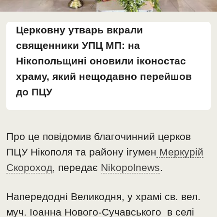
Церковну утварь вкрали
священники УПЦ МП: на
Нікопольщині оновили іконостас
храму, який нещодавно перейшов
до ПЦУ
Про це повідомив благочинний церков
ПЦУ Нікополя та району ігумен
Меркурій
Скороход
, передає
Nikopolnews
.
Напередодні Великодня, у храмі св. вел.
муч. Іоанна Нового-Сучавського в селі