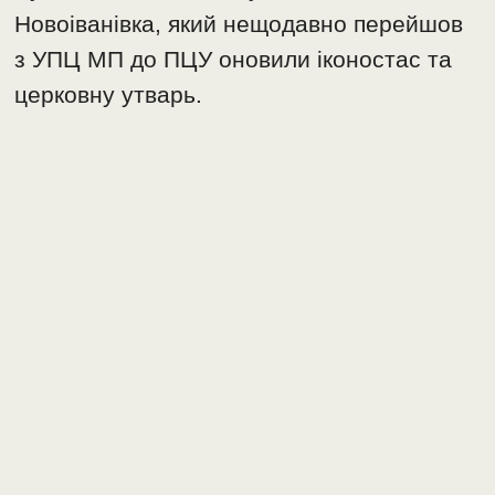
Новоіванівка, який нещодавно перейшов
з УПЦ МП до ПЦУ оновили іконостас та
церковну утварь.