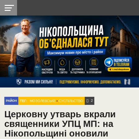
НІКОПОЛЬ
РАДІО
РАЙОН
СІЧЕСЛАВСЬКА
УКРАЇНА
РЕТРО
ЛАЙТ
УКРАЇНА
ДОПОМОГА
НІКОПОЛЬ
2
ТЕГ:
МОЗОЛЕВСЬКЕ
•
СУСПІЛЬСТВО
РАЙОН
Церковну утварь вкрали
священники УПЦ МП: на
Нікопольщині оновили