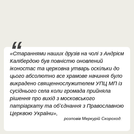
«Стараннями наших друзів на чолі з Андрієм
Калібердою був повністю оновлений
іконостас та церковна утварь оскільки до
цього абсолютно все храмове начиння було
викрадено священнослужителем УПЦ МП із
сусіднього села коли громада прийняла
рішення про вихід з московського
патріархату та обʼєднання з Православною
Церквою України»,
розповів Меркурій Скороход
.