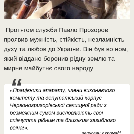
Протягом служби Павло Прозоров
проявив мужність, стійкість, незламність
духу та любов до України. Він був воїном,
який віддано боронив рідну землю та
мирне майбутнє свого народу.
«Працівники апарату, члени виконавчого
комітету та депутатський корпус
Червоногригорівської селищної ради з
безмежним сумом висловлюють свої
співчуття рідним та близьким загиблого
воїна!»,
написали у громаді
.