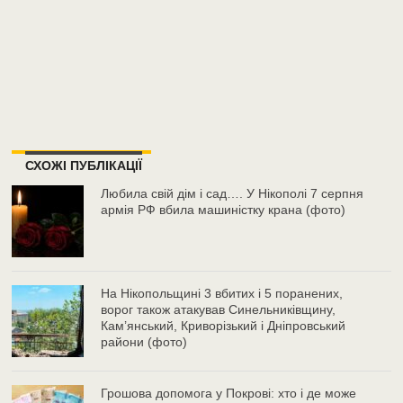
СХОЖІ ПУБЛІКАЦІЇ
Любила свій дім і сад…. У Нікополі 7 серпня
армія РФ вбила машиністку крана (фото)
На Нікопольщині 3 вбитих і 5 поранених,
ворог також атакував Синельниківщину,
Кам’янський, Криворізький і Дніпровський
райони (фото)
Грошова допомога у Покрові: хто і де може