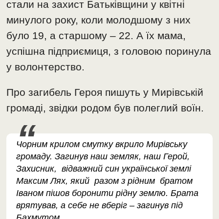
стали на захист Батьківщини у квітні
минулого року, коли молодшому з них
було 19, а старшому – 22. А їх мама,
успішна підприємиця, з головою поринула
у волонтерство.
Про загибель Героя пишуть у Мирівській
громаді, звідки родом був полеглий воїн.
Чорним крилом смутку вкрило Мирівську
громаду. Загинув наш земляк, наш Герой,
Захисник, відважний син української землі
Максим Лях, який разом з рідним братом
Іваном пішов боронити рідну землю. Брата
врятував, а себе не вберіг – загинув під
Бахмутом,