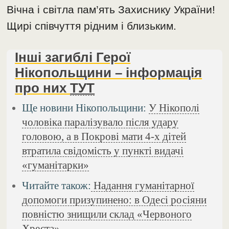
Вічна і світла пам’ять Захиснику України!
Щирі співчуття рідним і близьким.
Інші загиблі Герої
Нікопольщини – інформація
про них
ТУТ
Ще новини Нікопольщини:
У Нікополі
чоловіка паралізувало після удару
головою, а в Покрові мати 4-х дітей
втратила свідомість у пункті видачі
«гуманітарки»
Читайте також:
Надання гуманітарної
допомоги призупинено: в Одесі росіяни
повністю знищили склад «Червоного
Хреста»