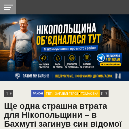
НІКОПОЛЬ
РАДІО
РАЙОН
СІЧЕСЛАВСЬКА
УКРАЇНА
РЕТРО
ЛАЙТ
УКРАЇНА
ДОПОМОГА
НІКОПОЛЬ
9
9
ТЕГ:
ЗАГИБЛІ ГЕРОЇ
•
ТОМАКІВКА
РАЙОН
Ще одна страшна втрата
для Нікопольщини – в
Бахмуті загинув син відомої