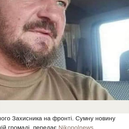
ого Захисника на фронті. Сумну новину
ій громаді, передає
Nikopolnews