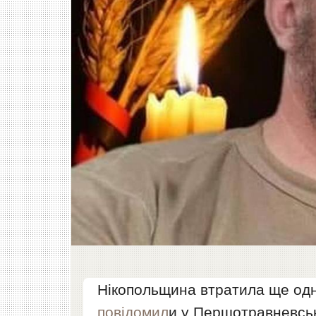
Нікопольщина втратила ще одн
повідомил
и у Першотравневськ