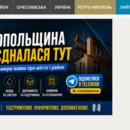
АЙОН
СІЧЕСЛАВСЬКА
УКРАЇНА
РЕТРО НІКОПОЛЬ
ЛАЙ