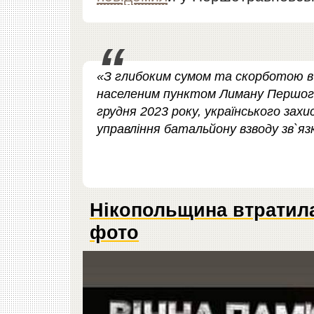
«З глибоким сумом та скорботою в 
населеним пунктом Лиману Першого 
грудня 2023 року, українського захи
управління батальйону взводу зв`я
Нікопольщина втратила
фото