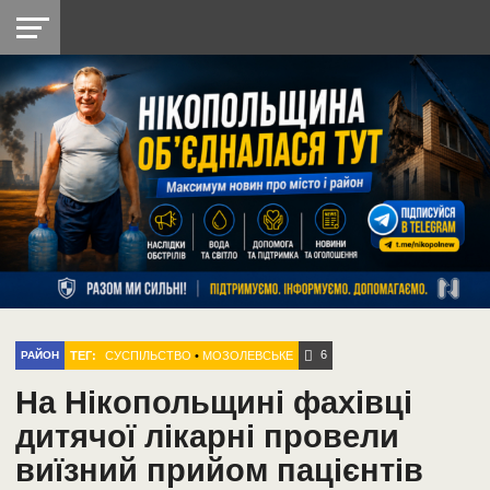
НІКОПОЛЬ
РАДІО
РАЙОН
СІЧЕСЛАВСЬКА
УКРАЇНА
РЕТРО
ЛАЙТ
УКРАЇНА
ДОПОМОГА
НІКОПОЛЬ
6
ТЕГ:
CУСПІЛЬСТВО
•
МОЗОЛЕВСЬКЕ
РАЙОН
На Нікопольщині фахівці
дитячої лікарні провели
виїзний прийом пацієнтів