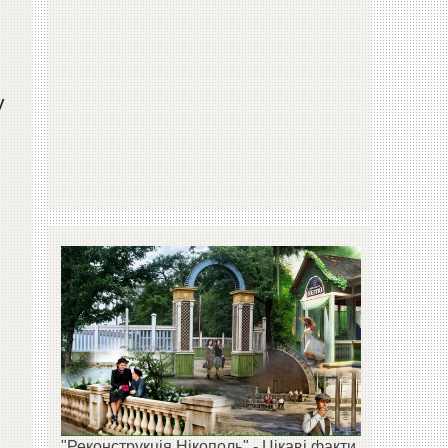
у
"Реконструкція Нікополь" - Цікаві факти