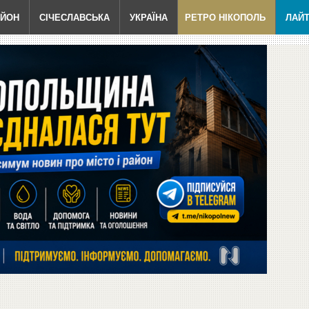
АЙОН
СІЧЕСЛАВСЬКА
УКРАЇНА
РЕТРО НІКОПОЛЬ
ЛАЙ