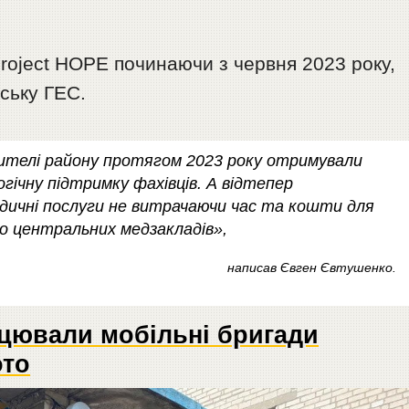
roject HOPE починаючи з червня 2023 року,
вську ГЕС.
жителі району протягом 2023 року отримували
гічну підтримку фахівців. А відтепер
дичні послуги не витрачаючи час та кошти для
 до центральних медзакладів»,
написав Євген Євтушенко.
цювали мобільні бригади
ото