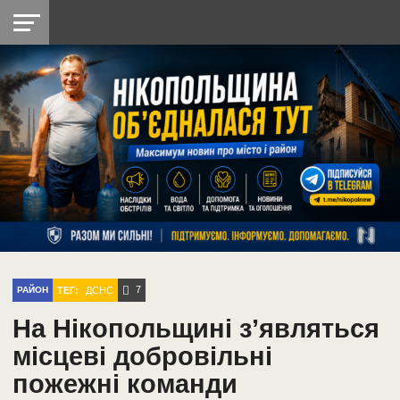
НІКОПОЛЬ
РАДІО
РАЙОН
СІЧЕСЛАВСЬКА
УКРАЇНА
РЕТРО
ЛАЙТ
УКРАЇНА
ДОПОМОГА
НІКОПОЛЬ
7
ТЕГ:
ДСНС
РАЙОН
На Нікопольщині з’являться
місцеві добровільні
пожежні команди