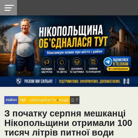
НІКОПОЛЬ
РАДІО
РАЙОН
СІЧЕСЛАВСЬКА
УКРАЇНА
РЕТРО
ЛАЙТ
УКРАЇНА
ДОПОМОГА
НІКОПОЛЬ
7
ТЕГ:
БЛАГОДІЙНІСТЬ
•
ВОДА
РАЙОН
З початку серпня мешканці
Нікопольщини отримали 100
тисяч літрів питної води