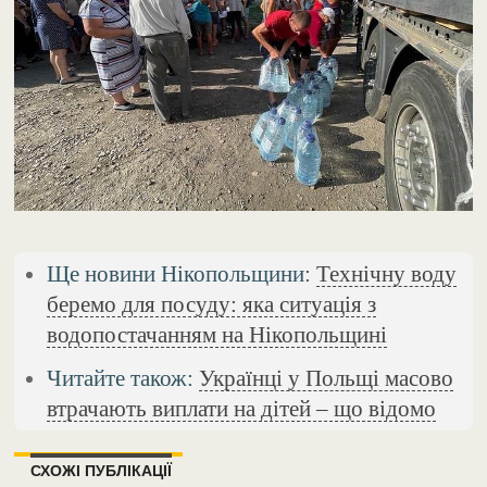
Ще новини Нікопольщини:
Технічну воду
беремо для посуду: яка ситуація з
водопостачанням на Нікопольщині
Читайте також:
Українці у Польщі масово
втрачають виплати на дітей – що відомо
СХОЖІ ПУБЛІКАЦІЇ