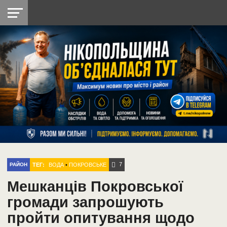
НІКОПОЛЬ
РАДІО
РАЙОН
СІЧЕСЛАВСЬКА
УКРАЇНА
РЕТРО
ЛАЙТ
УКРАЇНА
ДОПОМОГА
НІКОПОЛЬ
7
ТЕГ:
ВОДА
•
ПОКРОВСЬКЕ
РАЙОН
Мешканців Покровської
громади запрошують
пройти опитування щодо