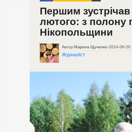
Першим зустрічав 
лютого: з полону 
Нікопольщини
Автор
Марина Щученко
-
2024-08-26
Журналіст