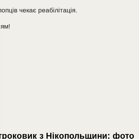
опців чекає реабілітація.
ням!
троковик з Нікопольщини: фото