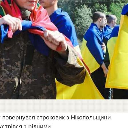
у повернувся строковик з Нікопольщини
стрівся з рідними.