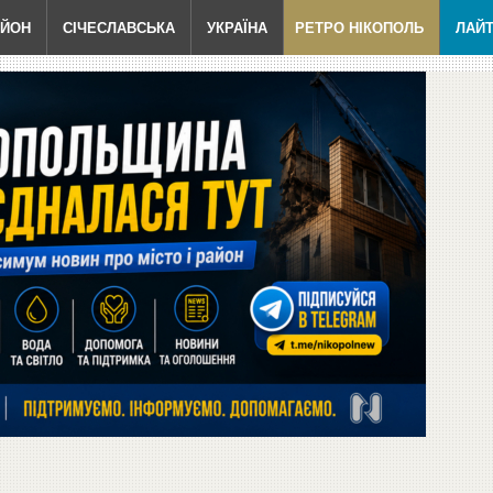
АЙОН
СІЧЕСЛАВСЬКА
УКРАЇНА
РЕТРО НІКОПОЛЬ
ЛАЙ