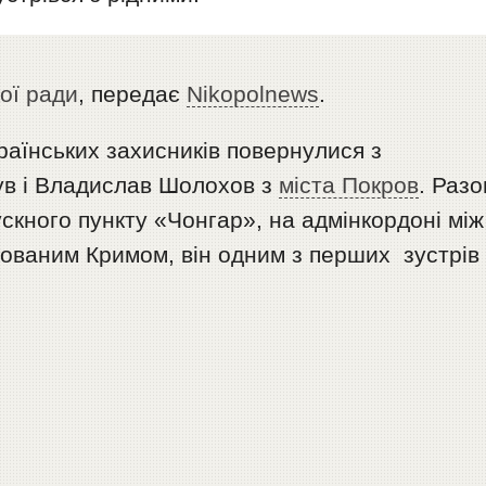
кої ради
, передає
Nikopolnews
.
раїнських захисників повернулися з
був і Владислав Шолохов з
міста Покров
. Раз
кного пункту «Чонгар», на адмінкордоні між
ованим Кримом, він одним з перших зустрів