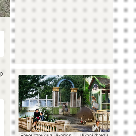
р
"Реконструкція Нікополь" - Цікаві факти