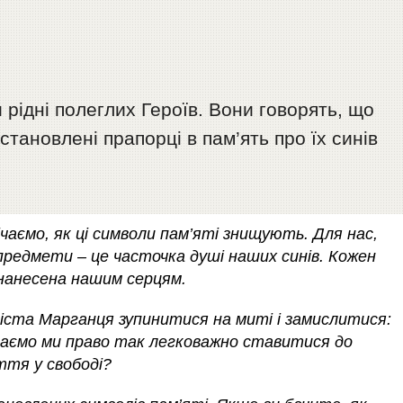
 рідні полеглих Героїв. Вони говорять, що
становлені прапорці в пам’ять про їх синів
чаємо, як ці символи пам’яті знищують. Для нас,
предмети – це часточка душі наших синів. Кожен
 нанесена нашим серцям.
іста Марганця зупинитися на миті і замислитися:
маємо ми право так легковажно ставитися до
ття у свободі?