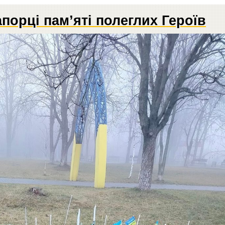
порці пам’яті полеглих Героїв