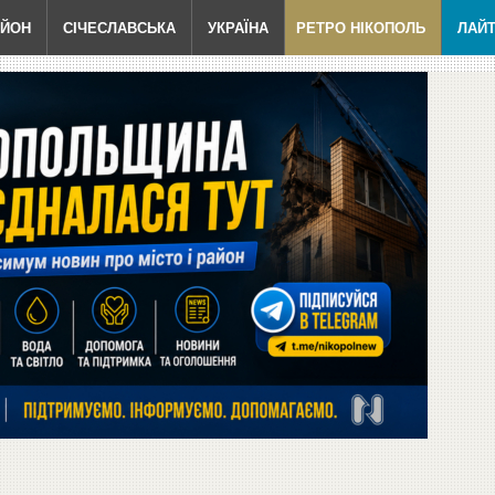
АЙОН
СІЧЕСЛАВСЬКА
УКРАЇНА
РЕТРО НІКОПОЛЬ
ЛАЙ