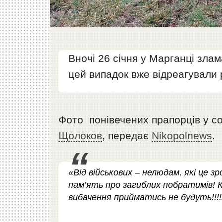
Вночі 26 січня у Марганці злам
цей випадок вже відреагували р
Фото понівечених прапорців у с
Щолоков
, передає
Nikopolnews
.
«Від військових – нелюдам, які це з
пам’ять про загиблих побратимів! К
вибачення прийматись не будуть!!!!