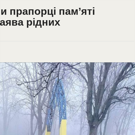
и прапорці пам’яті
заява рідних