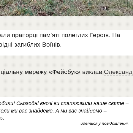
али прапорці пам’яті полеглих Героїв. На
ідні загиблих Воїнів.
оціальну мережу «Фейсбук» виклав
Олександ
робили! Сьогодні вночі ви спаплюжили наше святе –
оли ми вас знайдемо, А ми вас знайдемо –
»,
йдеться у повідомленні.